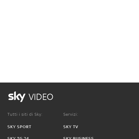
VIDEO
Tutti i siti di Sky:
Servizi:
SKY SPORT
SKY TV
SKY TG 24
SKY BUSINESS