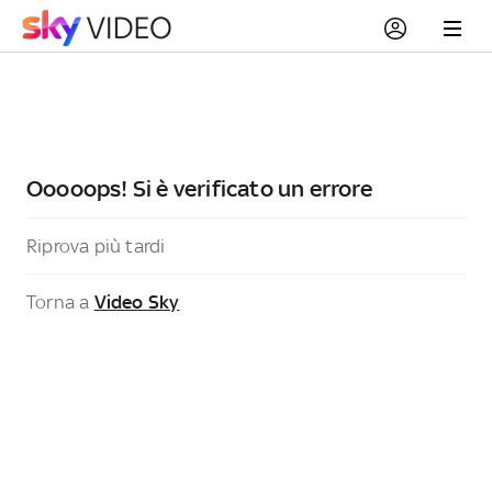
Ooooops! Si è verificato un errore
Riprova più tardi
Torna a
Video Sky