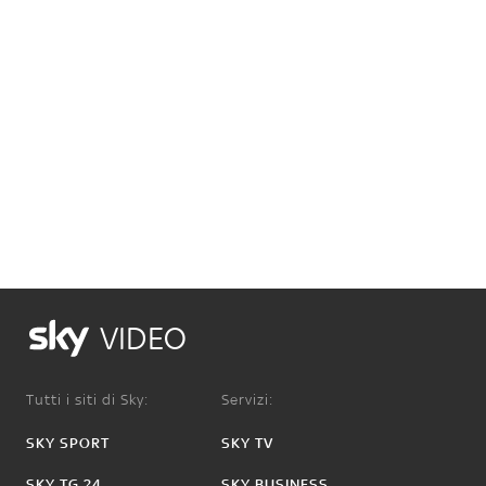
VIDEO
Tutti i siti di Sky:
Servizi:
SKY SPORT
SKY TV
SKY TG 24
SKY BUSINESS