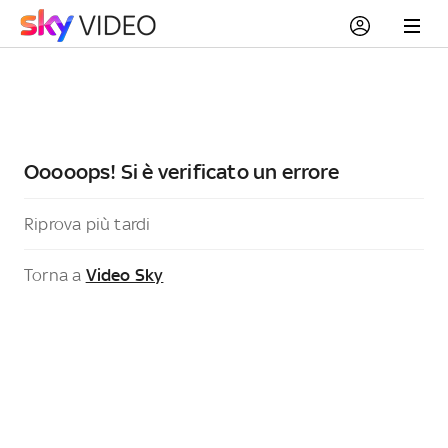
Ooooops! Si è verificato un errore
Riprova più tardi
Torna a
Video Sky