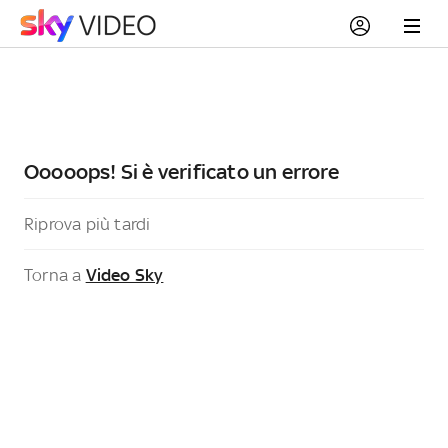
Ooooops! Si è verificato un errore
Riprova più tardi
Torna a
Video Sky