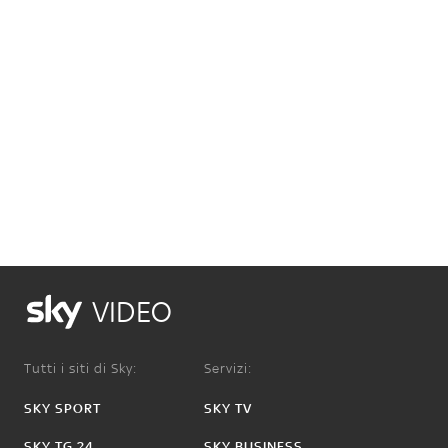
VIDEO
Tutti i siti di Sky:
Servizi:
SKY SPORT
SKY TV
SKY TG 24
SKY BUSINESS