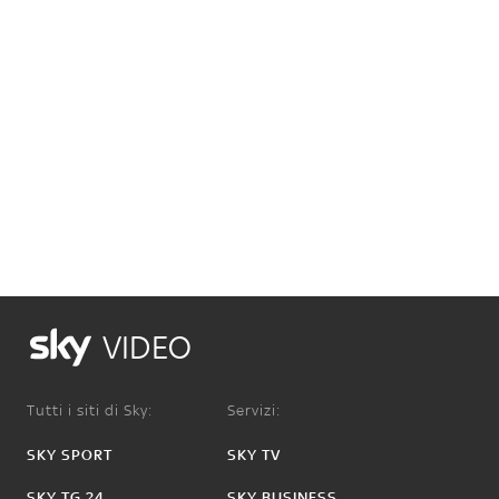
VIDEO
Tutti i siti di Sky:
Servizi:
SKY SPORT
SKY TV
SKY TG 24
SKY BUSINESS