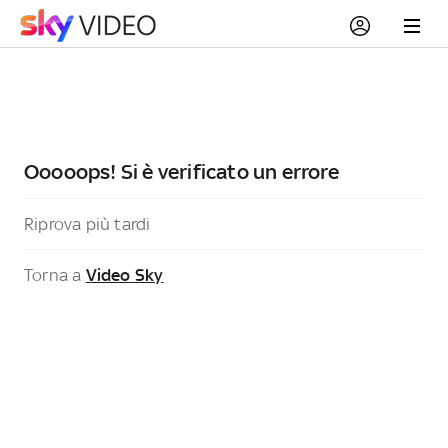
Ooooops! Si è verificato un errore
Riprova più tardi
Torna a
Video Sky