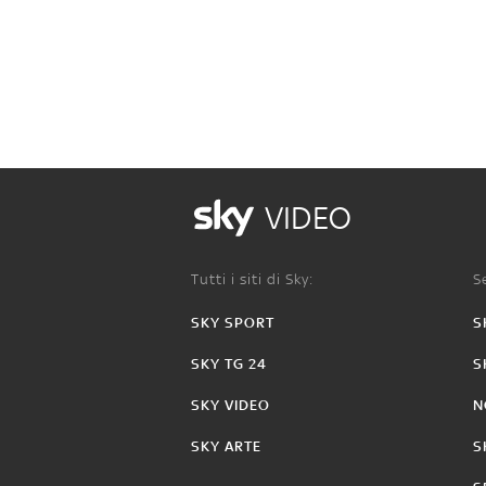
VIDEO
Tutti i siti di Sky:
Se
SKY SPORT
S
SKY TG 24
S
SKY VIDEO
N
SKY ARTE
S