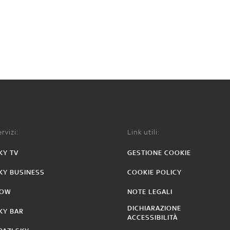
rvizi:
Link utili:
KY TV
GESTIONE COOKIE
KY BUSINESS
COOKIE POLICY
OW
NOTE LEGALI
DICHIARAZIONE
KY BAR
ACCESSIBILITÀ