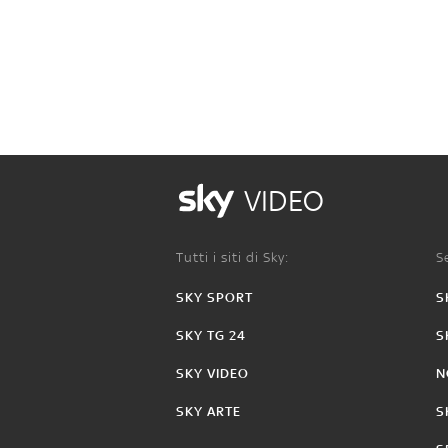
VIDEO
Tutti i siti di Sky:
Se
SKY SPORT
S
SKY TG 24
S
SKY VIDEO
N
SKY ARTE
S