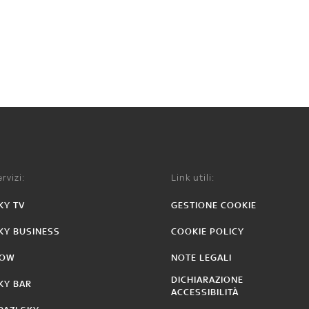
rvizi:
Link utili:
KY TV
GESTIONE COOKIE
KY BUSINESS
COOKIE POLICY
OW
NOTE LEGALI
DICHIARAZIONE
KY BAR
ACCESSIBILITÀ