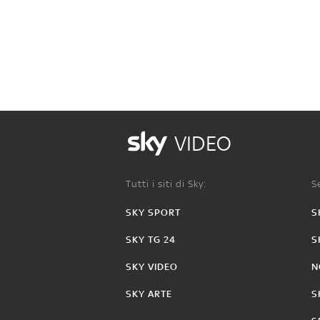
VIDEO
Tutti i siti di Sky:
Se
SKY SPORT
S
SKY TG 24
S
SKY VIDEO
N
SKY ARTE
S