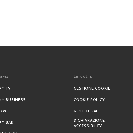
rvizi:
Link utili:
KY TV
GESTIONE COOKIE
KY BUSINESS
COOKIE POLICY
OW
NOTE LEGALI
DICHIARAZIONE
KY BAR
ACCESSIBILITÀ