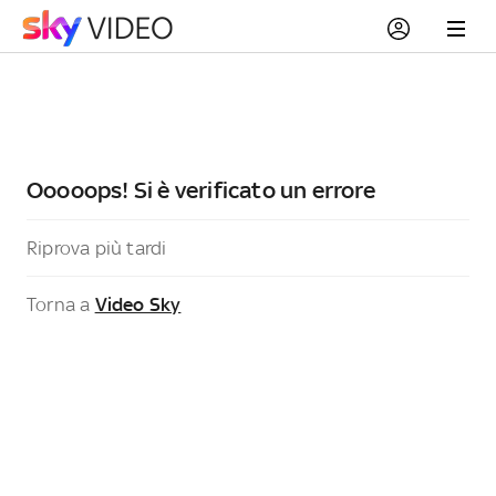
Ooooops! Si è verificato un errore
Riprova più tardi
Torna a
Video Sky