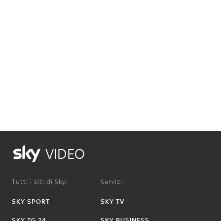
VIDEO
Tutti i siti di Sky:
Servizi:
SKY SPORT
SKY TV
SKY TG 24
SKY BUSINESS