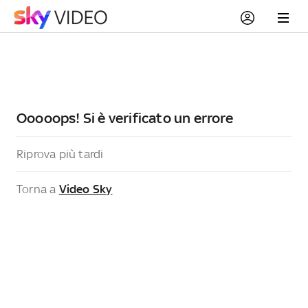
Ooooops! Si è verificato un errore
Riprova più tardi
Torna a
Video Sky