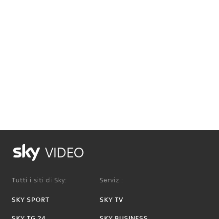
VIDEO
Tutti i siti di Sky:
Servizi:
SKY SPORT
SKY TV
SKY TG 24
SKY BUSINESS