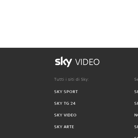
VIDEO
Tutti i siti di Sky:
Se
SKY SPORT
S
SKY TG 24
S
SKY VIDEO
N
SKY ARTE
S