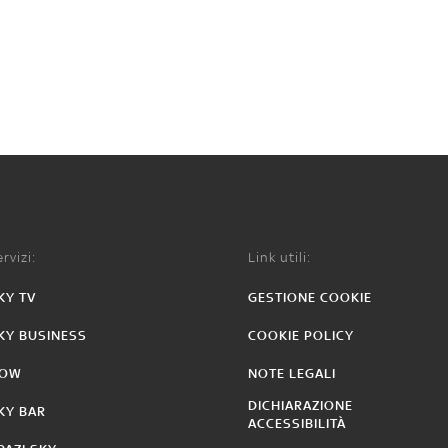
rvizi:
Link utili:
KY TV
GESTIONE COOKIE
KY BUSINESS
COOKIE POLICY
OW
NOTE LEGALI
DICHIARAZIONE
KY BAR
ACCESSIBILITÀ