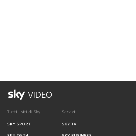
VIDEO
Tutti i siti di Sky:
Servizi:
SKY SPORT
SKY TV
SKY TG 24
SKY BUSINESS