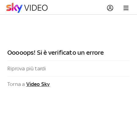
Ooooops! Si è verificato un errore
Riprova più tardi
Torna a
Video Sky