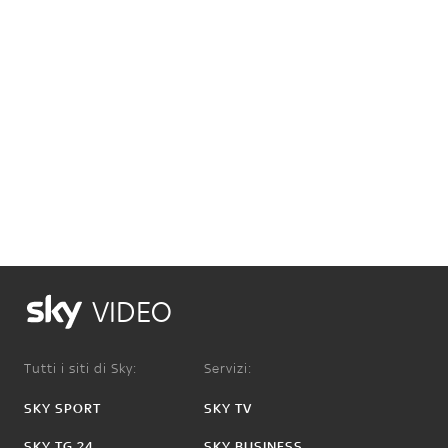
VIDEO
Tutti i siti di Sky:
Servizi:
SKY SPORT
SKY TV
SKY TG 24
SKY BUSINESS