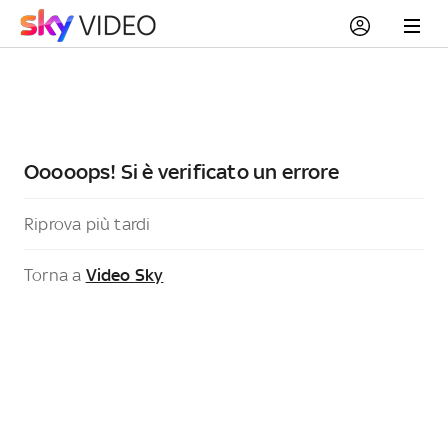
Ooooops! Si è verificato un errore
Riprova più tardi
Torna a
Video Sky