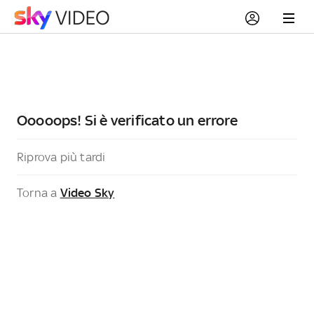
Ooooops! Si è verificato un errore
Riprova più tardi
Torna a
Video Sky