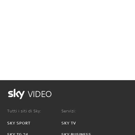
VIDEO
Tutti i siti di Sky:
Servizi:
SKY SPORT
SKY TV
SKY TG 24
SKY BUSINESS