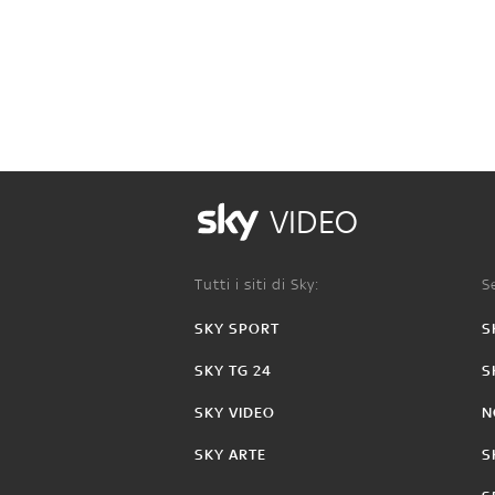
VIDEO
Tutti i siti di Sky:
Se
SKY SPORT
S
SKY TG 24
S
SKY VIDEO
N
SKY ARTE
S