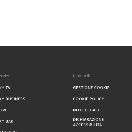
rvizi:
Link utili:
KY TV
GESTIONE COOKIE
KY BUSINESS
COOKIE POLICY
OW
NOTE LEGALI
DICHIARAZIONE
KY BAR
ACCESSIBILITÀ