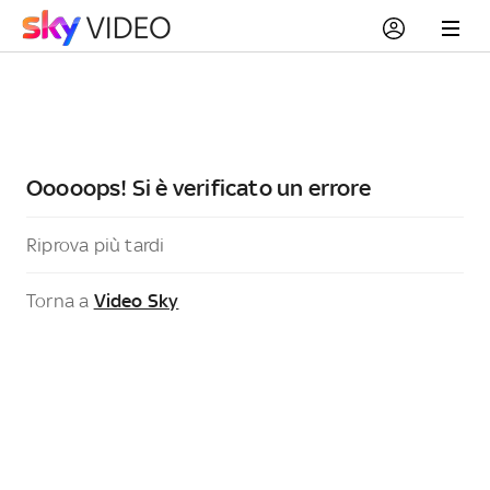
Ooooops! Si è verificato un errore
Riprova più tardi
Torna a
Video Sky