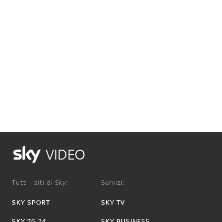
VIDEO
Tutti i siti di Sky:
Servizi:
SKY SPORT
SKY TV
SKY TG 24
SKY BUSINESS