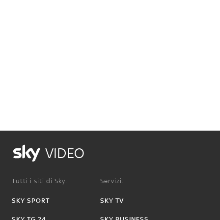
VIDEO
Tutti i siti di Sky:
Servizi:
SKY SPORT
SKY TV
SKY TG 24
SKY BUSINESS