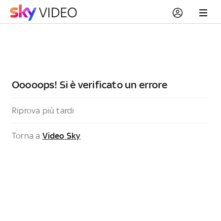
Ooooops! Si è verificato un errore
Riprova più tardi
Torna a
Video Sky