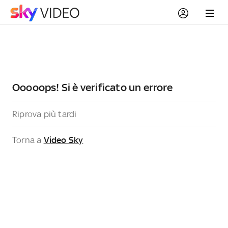
Ooooops! Si è verificato un errore
Riprova più tardi
Torna a
Video Sky