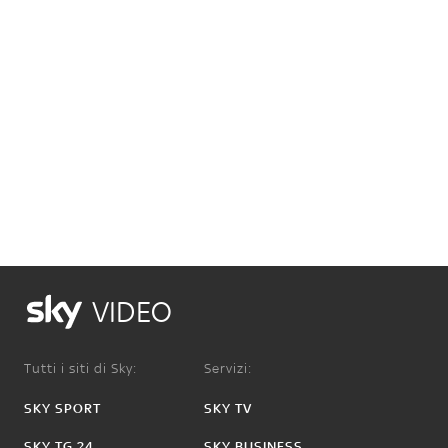
VIDEO
Tutti i siti di Sky:
Servizi:
SKY SPORT
SKY TV
SKY TG 24
SKY BUSINESS