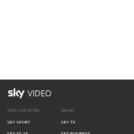
VIDEO
Tutti i siti di Sky:
Servizi:
SKY SPORT
SKY TV
SKY TG 24
SKY BUSINESS