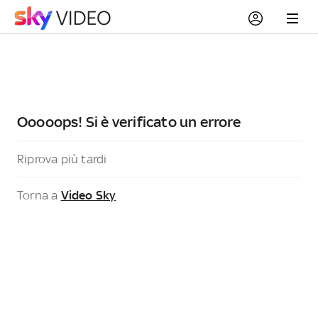
Ooooops! Si è verificato un errore
Riprova più tardi
Torna a
Video Sky