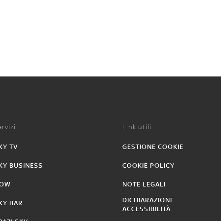
rvizi:
Link utili:
KY TV
GESTIONE COOKIE
KY BUSINESS
COOKIE POLICY
OW
NOTE LEGALI
DICHIARAZIONE
KY BAR
ACCESSIBILITÀ