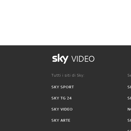
VIDEO
Tutti i siti di Sky:
Se
SKY SPORT
S
SKY TG 24
S
SKY VIDEO
N
SKY ARTE
S