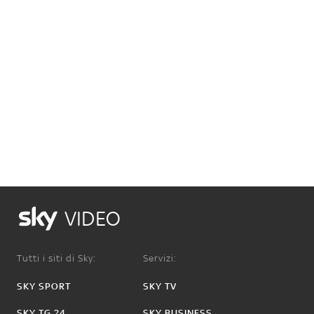
VIDEO
Tutti i siti di Sky:
Servizi:
SKY SPORT
SKY TV
SKY TG 24
SKY BUSINESS