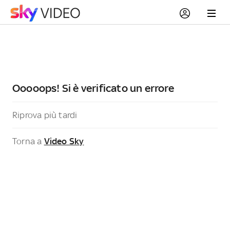
Ooooops! Si è verificato un errore
Riprova più tardi
Torna a
Video Sky