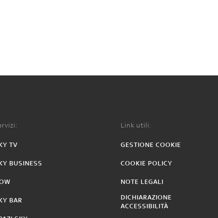
rvizi:
Link utili:
KY TV
GESTIONE COOKIE
KY BUSINESS
COOKIE POLICY
OW
NOTE LEGALI
DICHIARAZIONE
KY BAR
ACCESSIBILITÀ