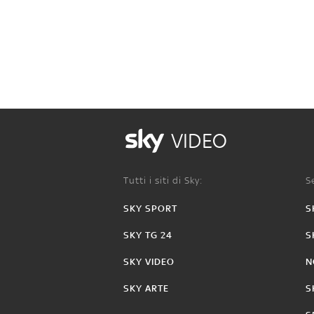
VIDEO
Tutti i siti di Sky:
Se
SKY SPORT
S
SKY TG 24
S
SKY VIDEO
N
SKY ARTE
S