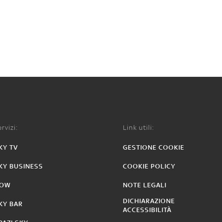
rvizi:
Link utili:
KY TV
GESTIONE COOKIE
KY BUSINESS
COOKIE POLICY
OW
NOTE LEGALI
DICHIARAZIONE
KY BAR
ACCESSIBILITÀ