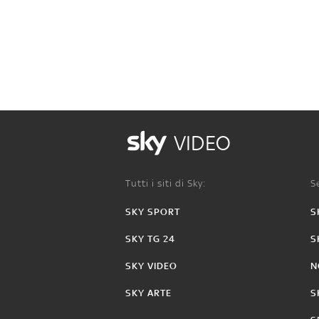
VIDEO
Tutti i siti di Sky:
Se
SKY SPORT
S
SKY TG 24
S
SKY VIDEO
N
SKY ARTE
S