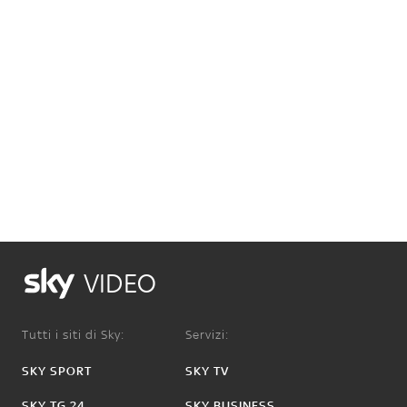
VIDEO
Tutti i siti di Sky:
Servizi:
SKY SPORT
SKY TV
SKY TG 24
SKY BUSINESS