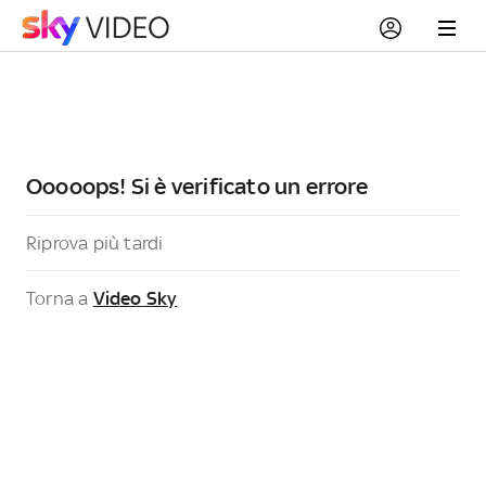
Ooooops! Si è verificato un errore
Riprova più tardi
Torna a
Video Sky