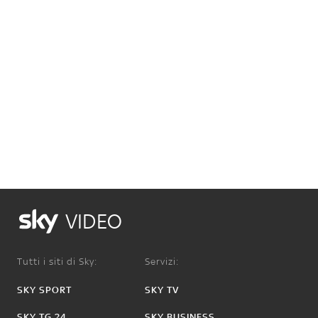
VIDEO
Tutti i siti di Sky:
Servizi:
SKY SPORT
SKY TV
SKY TG 24
SKY BUSINESS