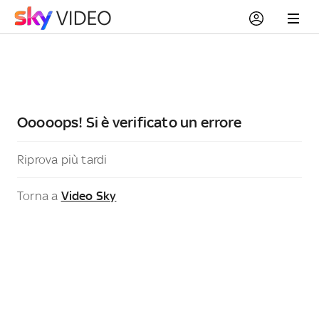
Ooooops! Si è verificato un errore
Riprova più tardi
Torna a
Video Sky