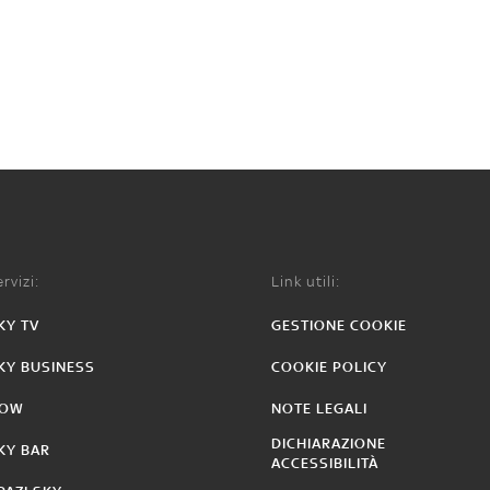
rvizi:
Link utili:
KY TV
GESTIONE COOKIE
KY BUSINESS
COOKIE POLICY
OW
NOTE LEGALI
DICHIARAZIONE
KY BAR
ACCESSIBILITÀ