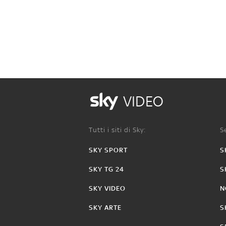
VIDEO
Tutti i siti di Sky:
Se
SKY SPORT
S
SKY TG 24
S
SKY VIDEO
N
SKY ARTE
S