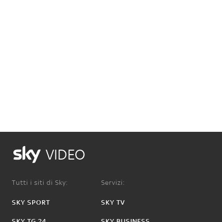
VIDEO
Tutti i siti di Sky:
Servizi:
SKY SPORT
SKY TV
SKY TG 24
SKY BUSINESS