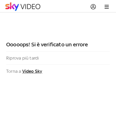
Ooooops! Si è verificato un errore
Riprova più tardi
Torna a
Video Sky