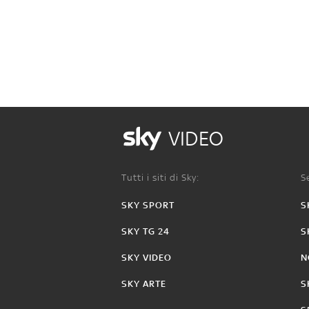
VIDEO
Tutti i siti di Sky:
Se
SKY SPORT
S
SKY TG 24
S
SKY VIDEO
N
SKY ARTE
S