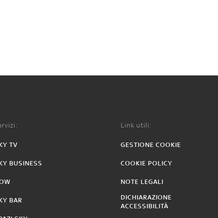
rvizi:
Link utili:
KY TV
GESTIONE COOKIE
KY BUSINESS
COOKIE POLICY
OW
NOTE LEGALI
DICHIARAZIONE
KY BAR
ACCESSIBILITÀ