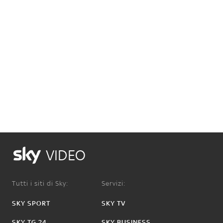
VIDEO
Tutti i siti di Sky:
Servizi:
SKY SPORT
SKY TV
SKY TG 24
SKY BUSINESS