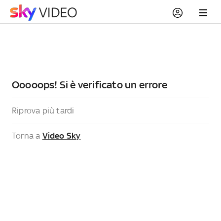
Ooooops! Si è verificato un errore
Riprova più tardi
Torna a
Video Sky