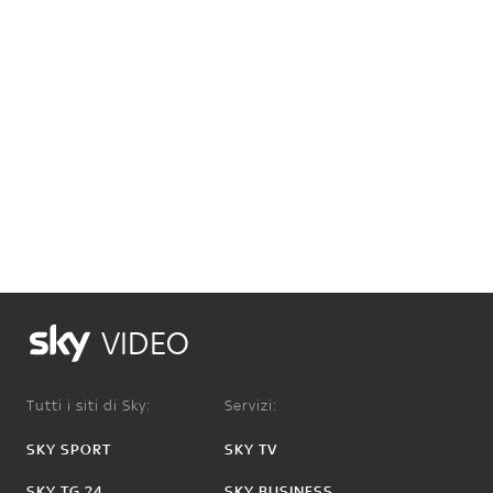
VIDEO
Tutti i siti di Sky:
Servizi:
SKY SPORT
SKY TV
SKY TG 24
SKY BUSINESS