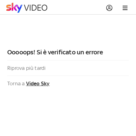
Ooooops! Si è verificato un errore
Riprova più tardi
Torna a
Video Sky