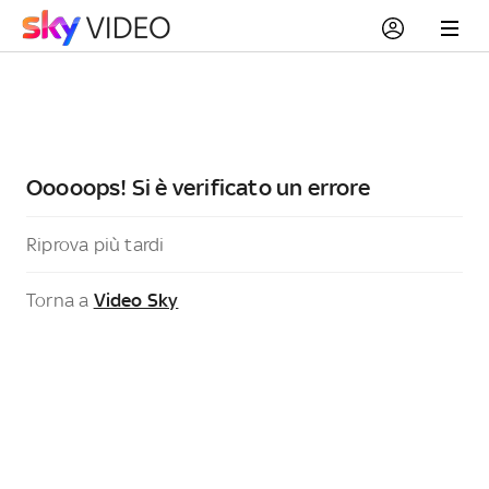
Ooooops! Si è verificato un errore
Riprova più tardi
Torna a
Video Sky