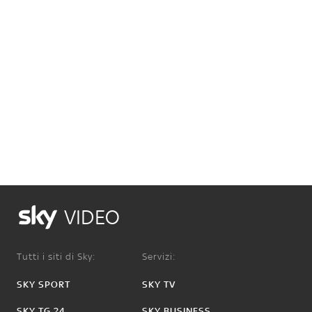
VIDEO
Tutti i siti di Sky:
Servizi:
SKY SPORT
SKY TV
SKY TG 24
SKY BUSINESS