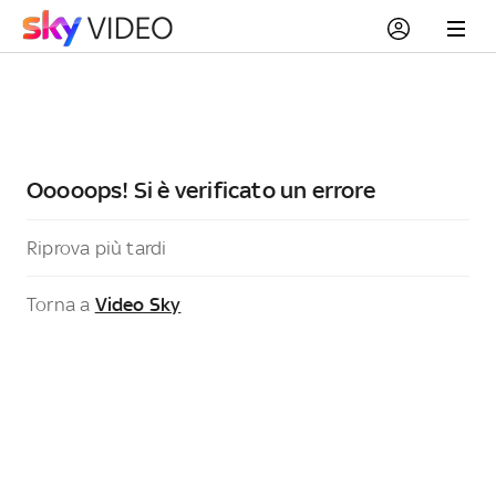
Ooooops! Si è verificato un errore
Riprova più tardi
Torna a
Video Sky