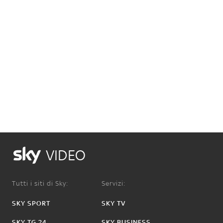
VIDEO
Tutti i siti di Sky:
Servizi:
SKY SPORT
SKY TV
SKY TG 24
SKY BUSINESS