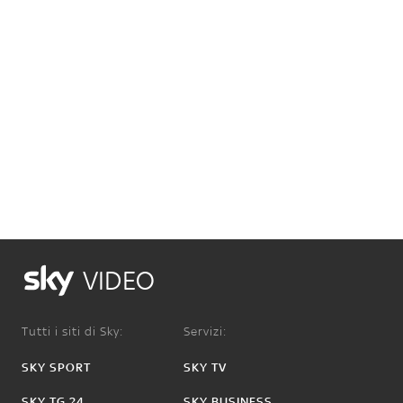
VIDEO
Tutti i siti di Sky:
Servizi:
SKY SPORT
SKY TV
SKY TG 24
SKY BUSINESS