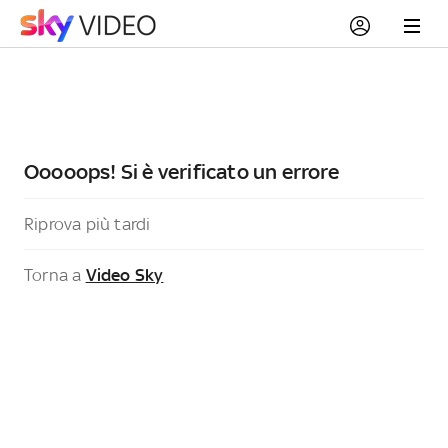
Ooooops! Si è verificato un errore
Riprova più tardi
Torna a
Video Sky