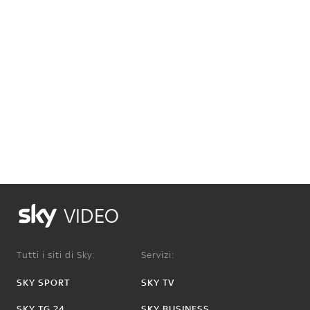
VIDEO
Tutti i siti di Sky:
Servizi:
SKY SPORT
SKY TV
SKY TG 24
SKY BUSINESS