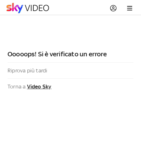
Ooooops! Si è verificato un errore
Riprova più tardi
Torna a
Video Sky