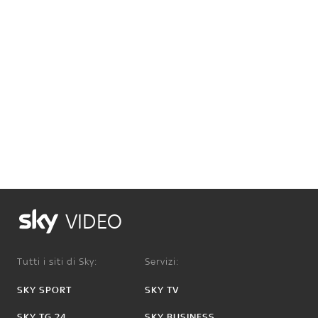
VIDEO
Tutti i siti di Sky:
Servizi:
SKY SPORT
SKY TV
SKY TG 24
SKY BUSINESS