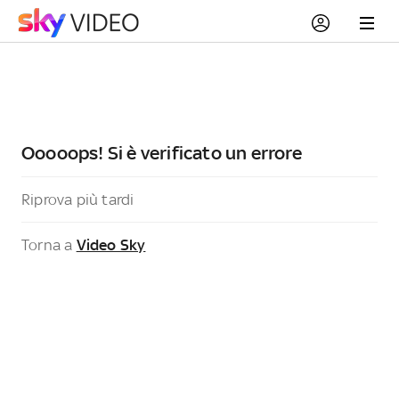
Ooooops! Si è verificato un errore
Riprova più tardi
Torna a
Video Sky