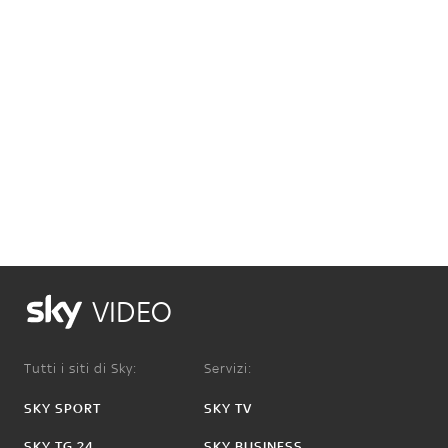
VIDEO
Tutti i siti di Sky:
Servizi:
SKY SPORT
SKY TV
SKY TG 24
SKY BUSINESS