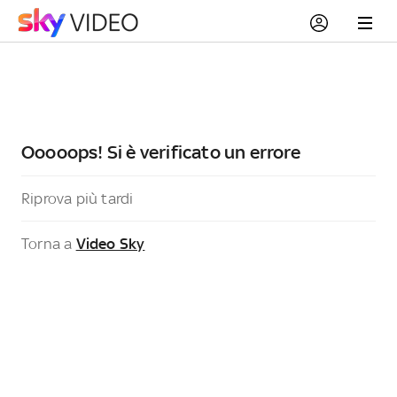
Ooooops! Si è verificato un errore
Riprova più tardi
Torna a
Video Sky