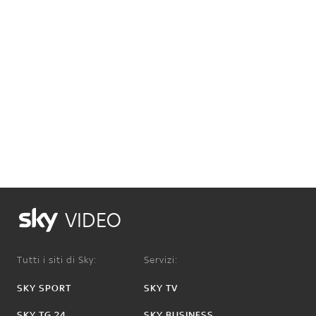
VIDEO
Tutti i siti di Sky:
Servizi:
SKY SPORT
SKY TV
SKY TG 24
SKY BUSINESS