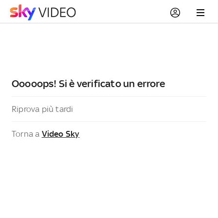
Ooooops! Si è verificato un errore
Riprova più tardi
Torna a
Video Sky