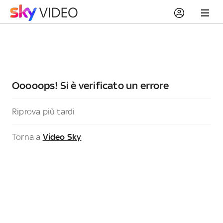
Ooooops! Si è verificato un errore
Riprova più tardi
Torna a
Video Sky