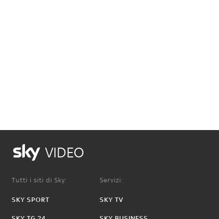
VIDEO
Tutti i siti di Sky:
Servizi:
SKY SPORT
SKY TV
SKY TG 24
SKY BUSINESS