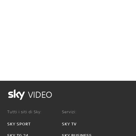
VIDEO
Tutti i siti di Sky:
Servizi:
SKY SPORT
SKY TV
SKY TG 24
SKY BUSINESS