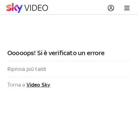
Ooooops! Si è verificato un errore
Riprova più tardi
Torna a
Video Sky