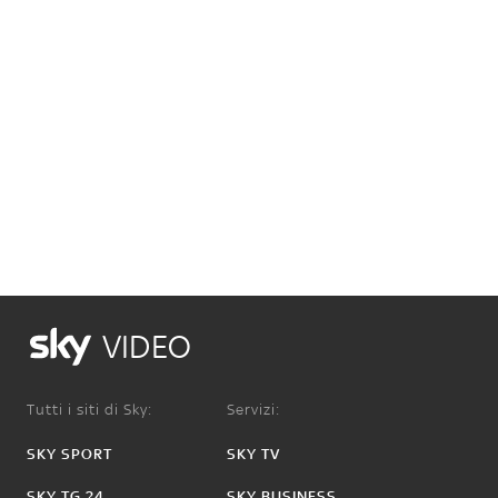
VIDEO
Tutti i siti di Sky:
Servizi:
SKY SPORT
SKY TV
SKY TG 24
SKY BUSINESS