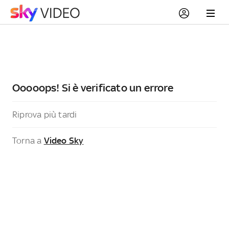
Ooooops! Si è verificato un errore
Riprova più tardi
Torna a
Video Sky