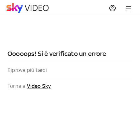
Ooooops! Si è verificato un errore
Riprova più tardi
Torna a
Video Sky