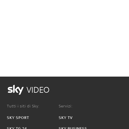
VIDEO
Tutti i siti di Sky:
Servizi:
SKY SPORT
SKY TV
SKY TG 24
SKY BUSINESS