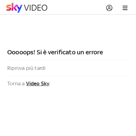
Ooooops! Si è verificato un errore
Riprova più tardi
Torna a
Video Sky