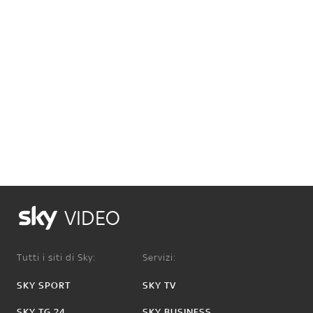
VIDEO
Tutti i siti di Sky:
Servizi:
SKY SPORT
SKY TV
SKY TG 24
SKY BUSINESS