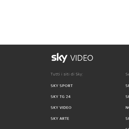
VIDEO
Tutti i siti di Sky:
Se
SKY SPORT
S
SKY TG 24
S
SKY VIDEO
N
SKY ARTE
S