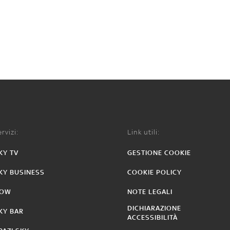
rvizi:
Link utili:
KY TV
GESTIONE COOKIE
KY BUSINESS
COOKIE POLICY
OW
NOTE LEGALI
DICHIARAZIONE
KY BAR
ACCESSIBILITÀ