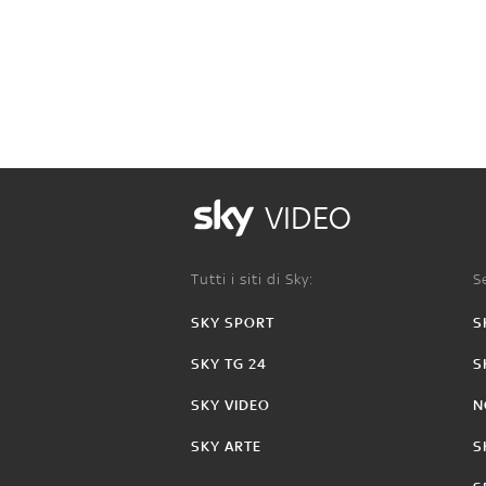
VIDEO
Tutti i siti di Sky:
Se
SKY SPORT
S
SKY TG 24
S
SKY VIDEO
N
SKY ARTE
S