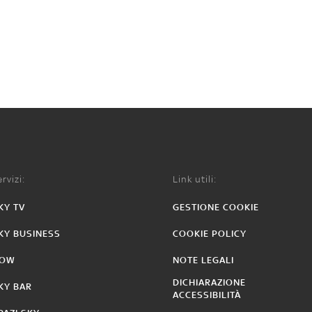
rvizi:
Link utili:
KY TV
GESTIONE COOKIE
KY BUSINESS
COOKIE POLICY
OW
NOTE LEGALI
DICHIARAZIONE
KY BAR
ACCESSIBILITÀ