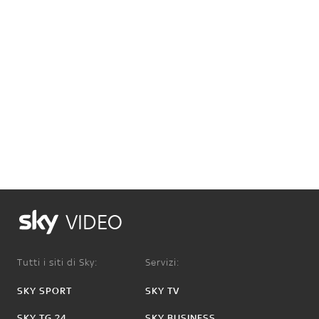
VIDEO
Tutti i siti di Sky:
Servizi:
SKY SPORT
SKY TV
SKY TG 24
SKY BUSINESS