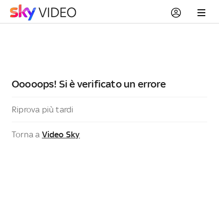
Ooooops! Si è verificato un errore
Riprova più tardi
Torna a
Video Sky