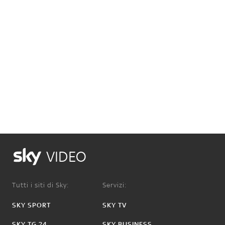
VIDEO
Tutti i siti di Sky:
Servizi:
SKY SPORT
SKY TV
SKY TG 24
SKY BUSINESS