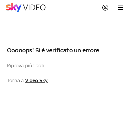
Ooooops! Si è verificato un errore
Riprova più tardi
Torna a
Video Sky