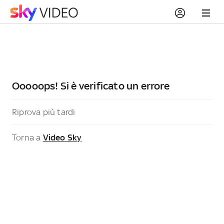
Ooooops! Si è verificato un errore
Riprova più tardi
Torna a
Video Sky