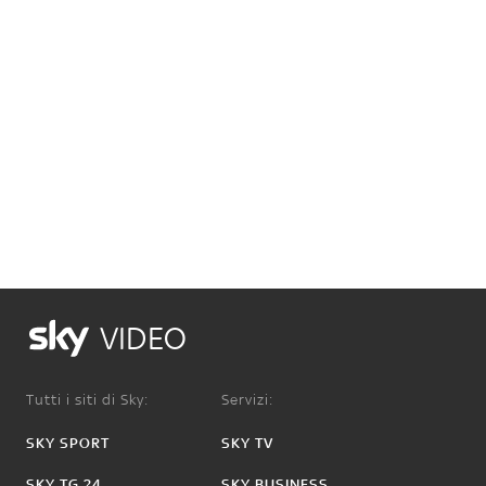
VIDEO
Tutti i siti di Sky:
Servizi:
SKY SPORT
SKY TV
SKY TG 24
SKY BUSINESS