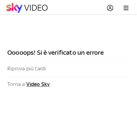
Ooooops! Si è verificato un errore
Riprova più tardi
Torna a
Video Sky