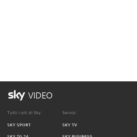
VIDEO
Tutti i siti di Sky:
Servizi:
SKY SPORT
SKY TV
SKY TG 24
SKY BUSINESS