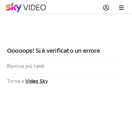
Ooooops! Si è verificato un errore
Riprova più tardi
Torna a
Video Sky