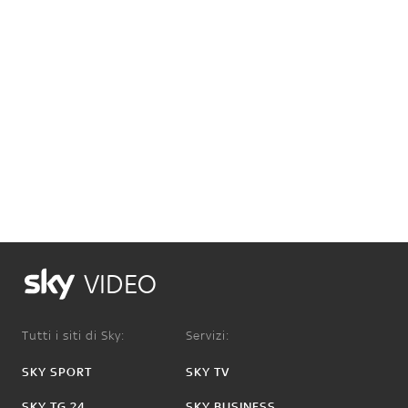
VIDEO
Tutti i siti di Sky:
Servizi:
SKY SPORT
SKY TV
SKY TG 24
SKY BUSINESS