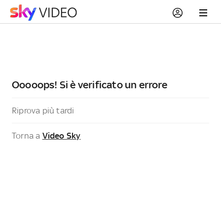
Ooooops! Si è verificato un errore
Riprova più tardi
Torna a
Video Sky