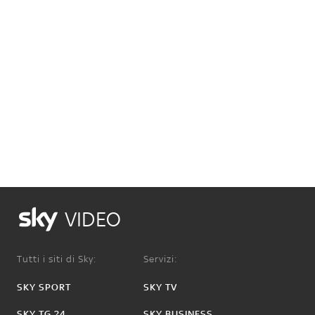
VIDEO
Tutti i siti di Sky:
Servizi:
SKY SPORT
SKY TV
SKY TG 24
SKY BUSINESS