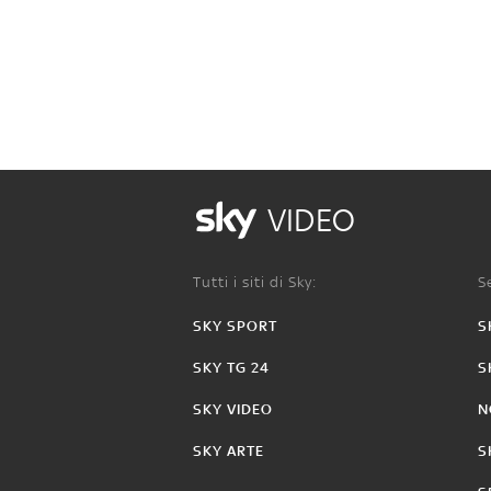
VIDEO
Tutti i siti di Sky:
Se
SKY SPORT
S
SKY TG 24
S
SKY VIDEO
N
SKY ARTE
S