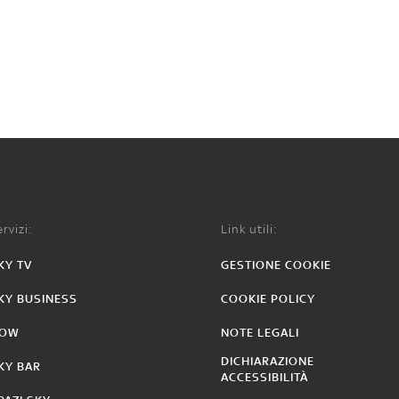
rvizi:
Link utili:
KY TV
GESTIONE COOKIE
KY BUSINESS
COOKIE POLICY
OW
NOTE LEGALI
DICHIARAZIONE
KY BAR
ACCESSIBILITÀ